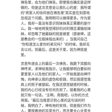
祷告里，会为他们祷告。即使我也确实是这样
做的，但是这次灵恩会让我扎心的是：我所谓
的“将家人的信仰放在祷告里”其实是在刻意地
忽视这个问题。我明明可以做得更多。作为家
人，我却一直没有意识到妹妹真正需要的是什
么。我一味地将我觉得好的对的理念灌输给妹
妹，却忽略了她最缺的就是被爱（感谢神，这
是教会的一位姐妹指出来的）。当我问自己
“你知道怎么爱你的弟兄吗？”的时候，我却无
言以对。到最后，这是关于爱，因为神就是
爱。
灵恩布道会上的最后一次祷告，我跪下双膝向
神呼求，求神给我指示，让我能够明白要如何
更爱家人以及他们的家人。一开始我是向神忏
悔，向神承认我的虚伪和软弱，然后我感觉我
肩上的担子被提起。在我还感觉疑惑的时候，
我的内心已经没有任何负担了。接着我的心里
就只有一句话，“主啊，用我吧，以你的方式
用我。”最后当我意识到心里的这句话的时
候，我明白了，神有祂的安排，但是我们作为
人，要按着祂的旨意去行，而且要全心全意去