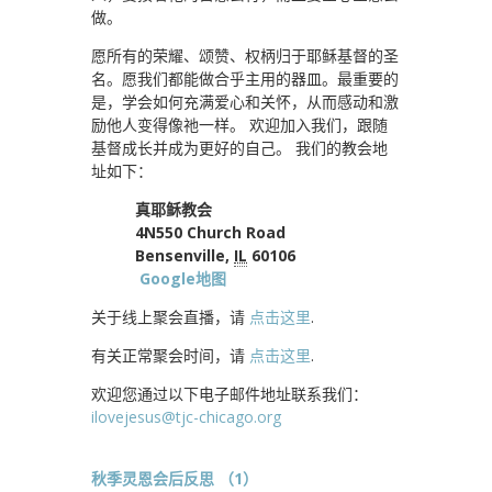
做。
愿所有的荣耀、颂赞、权柄归于耶稣基督的圣
名。愿我们都能做合乎主用的器皿。最重要的
是，学会如何充满爱心和关怀，从而感动和激
励他人变得像祂一样。 欢迎加入我们，跟随
基督成长并成为更好的自己。 我们的教会地
址如下：
真耶稣教会
4N550 Church Road
Bensenville,
IL
60106
Google地图
关于线上聚会直播，请
点击这里
.
有关正常聚会时间，请
点击这里
.
欢迎您通过以下电子邮件地址联系我们：
ilovejesus@tjc-chicago.org
秋季灵恩会后反思 （1）