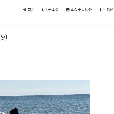
首页
关于本会
本会十大信条
生活所
9）