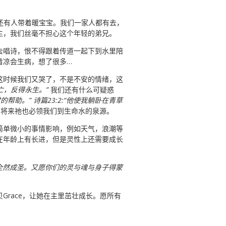
至还有人带着暖宝宝。我们一家人都有去，
主，我们丝毫不担心这个年轻的弟兄。
去唱诗，恨不得跟着传道一起下到水里陪
着凉会生病，想了很多…
这时候我们又哭了，不是不安的情绪，这
亡，反得永生。”
我们还有什么可疑惑
时的帮助。”
诗篇
23:2:“他使我躺卧在青草
。将来祂也必领我们到生命水的泉源。
简单微小的事情影响，例如天气，浪潮等
在年龄上有长进，但是灵性上还需要成长
全然成圣。又愿你们的灵与魂与身子得蒙
race，让她在主里茁壮成长。愿所有