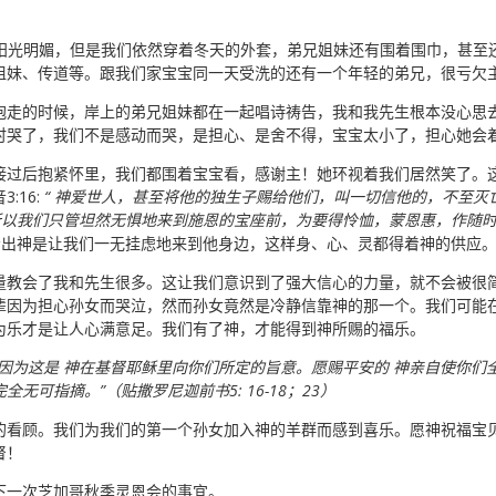
，阳光明媚，但是我们依然穿着冬天的外套，弟兄姐妹还有围着围巾，甚
姐妹、传道等。跟我们家宝宝同一天受洗的还有一个年轻的弟兄，很亏欠
抱走的时候，岸上的弟兄姐妹都在一起唱诗祷告，我和我先生根本没心思
时哭了，我们不是感动而哭，是担心、是舍不得，宝宝太小了，担心她会
接过后抱紧怀里，我们都围着宝宝看，感谢主！她环视着我们居然笑了。
:16:
“ 神爱世人，甚至将他的独生子赐给他们，叫一切信他的，不至灭
6“所以我们只管坦然无惧地来到施恩的宝座前，为要得怜恤，蒙恩惠，作随
看出神是让我们一无挂虑地来到他身边，这样身、心、灵都得着神的供应
量教会了我和先生很多。这让我们意识到了强大信心的力量，就不会被很
辈因为担心孙女而哭泣，然而孙女竟然是冷静信靠神的那一个。我们可能
为乐才是让人心满意足。我们有了神，才能得到神所赐的福乐。
因为这是 神在基督耶稣里向你们所定的旨意。愿赐平安的 神亲自使你们
可指摘。”（贴撒罗尼迦前书5: 16-18；23）
看顾。我们为我们的第一个孙女加入神的羊群而感到喜乐。愿神祝福宝贝G
督！
下一次芝加哥秋季灵恩会的事宜。