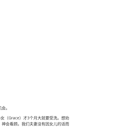
机会。
（Grace）才3个月大就要受洗。想劝
，神会看顾。我们夫妻没有因女儿的话而