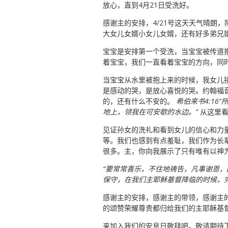
放心，直到4月21日受洗好。
感谢主的安排，4/21号这天天气晴朗
大女儿女婿小女儿女婿，还有好多弟兄
宝宝是安排第一个受洗，当宝宝被传道
着宝宝，我们一直看着宝宝的方向，同
当宝宝从水里被抱上来的时候，我女儿
是感动的哭，是放心喜悦的哭。约翰福音3
的，还有什么不安的。
希伯来书4:1
地上，领我在可安歇的水边。”
从这里
见证孙女的洗礼和看到女儿的信心和力
等。我们也感到有点羞耻，我们作为长
很多。主，你向我展示了只有唯有以神
“要常常喜乐，不住地祷告，凡事谢恩，
保守，在我们主耶稣基督降临的时候，完全无
感谢主的安排，感谢主的带领，感谢主的
的颂赞荣耀尊贵都归给我们的主耶稣基
来加入我们的安息日敬拜吧。敬请期待