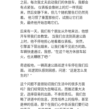
之前，每次我丈夫启动我们的休旅车，我都会
有点紧张。 仪表板会像树上的灯一样亮起
来，然后安静下来，但几个随机警告灯仍然亮
着。 他习惯了重置那些灯，试图让它们消
失，最终他开始忽略它们。
后来有一天，我们有个朋友从外地来访，他想
开车带我们去教堂。 当我们合流到高速公路
上时，他不停地担心地看着仪表板。 突然，
引擎盖下冒出烟来，让我们看不见前方的路。
车辆快速通过，我想，“在这个地方休旅车起
火，也太糟糕了吧! ”
奇迹般地，一辆高速公路巡逻卡车停在我们后
面。 巡逻团队感到困惑，问道：“这是怎么发
生的？”
这个问题不是很贴切我们生活中的很多方面
吗？我们经常因为忽略征兆，而推迟重大决
定，选择容易的出路，不承担责任。 我们忽
略了讲道中的信息，灵性培养上的指导，甚至
是神的低语，那个在我们心中告诉我们要行动