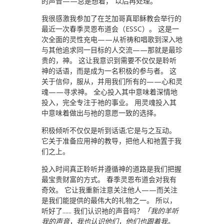
的声音——总是想着，“以后再处理。 ”
我很感激我参加了在芝加哥真耶稣教会举行的
最近一次春季灵恩布道会（ESSC）。 这是一
次全面的灵性充电——从祈祷和唱歌到深入地
与其他追求同一目标的人交流——那就是最珍
贵的，神。 这让我意识到需要不仅仅是聆听
神的话语，而是成为一名积极的参与者。 这
关于信仰，服从，并用我们所有的——心和灵
魂——寻求神。 全心投入其中意味着深情地
投入，完全专注于祂的事业。 用灵魂投入其
中意味着做出与祂的意愿一致的选择。
积极倾听不仅仅是听到话语;它是与之互动。
它关于准备应用神的教导，把他人和祂置于我
们之上。
投入时间真正聆听并遵循神的道路是我们把握
最宝贵财富的方式。 春季灵恩布道会对我有
奇效。 它让我重新注意关注他人——而关注
是我们能提供的最伟大的礼物之一。 所以，
听好了...... 我们认识祂的声音吗？
「我的羊听
我的声音，我也认识他们，他们也跟着我。