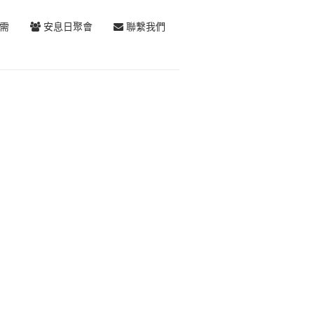
需
安息日聚會
聯繫我們