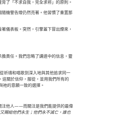
違背了「不求自我，完全求祢」的原則。
個隨機警告燈仍然亮著。他習慣了重置那
看著儀表板。突然，引擎蓋下冒出煙來，
承擔責任。我們忽略了講道中的信息，靈
—從祈禱和唱歌到深入地與其他追求同一
。這關於信仰，服從，並用我們所有的
與祂的意願一致的選擇。
關注他人——而關注是我們能提供的最偉
又賜給他們永生；他們永不滅亡，誰也