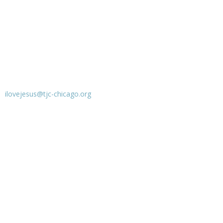
：
ilovejesus@tjc-chicago.org