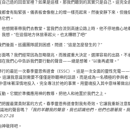
在自己造的回音室裡？如果是這樣，那我們聽到的其實只是自己。這完全
我都會有點緊張。儀表板會像樹上的燈一樣亮起來，然後安靜下來，但幾
略它們。
，他想開車帶我們去教堂。當我們合流到高速公路上時，他不停地擔心地
我想，“在這個地方休旅車起火，也太糟糕了吧!”
們後面。巡邏團隊感到困惑，問道：“這是怎麼發生的？”
方面嗎？我們經常因為忽略徵兆，而推遲重大決定，選擇容易的出路，不
在我們心中告訴我們要行動的聲音——總是想著，“以後再處理。”
舉行的最近一次春季靈恩佈道會（ESSC）。這是一次全面的靈性充電—
。這讓我意識到需要不僅僅是聆聽神的話語，而是成為一名積極的參與者
中意味著深情地投入，完全專注於祂的事業。用靈魂投入其中意味著做出
互動。它關於準備應用神的教導，把他人和祂置於我們之上。
們把握最寶貴財富的方式。春季靈恩佈道會對我有奇效。它讓我重新注意
認識祂的聲音嗎？
「我的羊聽我的聲音，我也認識他們，他們也跟著我。我
27-28
向神敬拜吧。