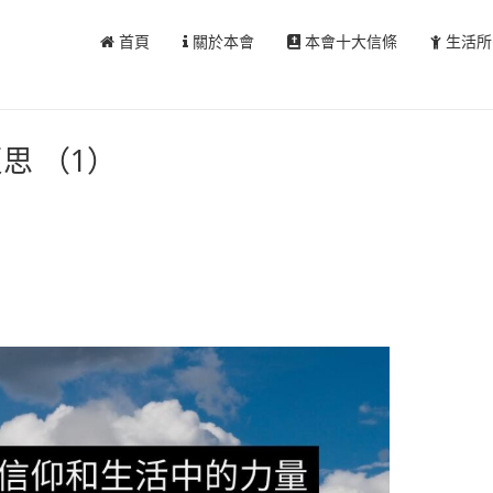
首頁
關於本會
本會十大信條
生活所
思 （1）