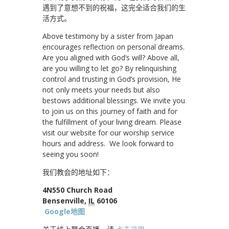
遇到了意想不到的祝福，这完全适合我们的生
活方式。
Above testimony by a sister from Japan
encourages reflection on personal dreams.
Are you aligned with God’s will? Above all,
are you willing to let go? By relinquishing
control and trusting in God’s provision, He
not only meets your needs but also
bestows additional blessings. We invite you
to join us on this journey of faith and for
the fulfillment of your living dream. Please
visit our website for our worship service
hours and address. We look forward to
seeing you soon!
我们教会的地址如下：
4N550 Church Road
Bensenville,
IL
60106
Google地图