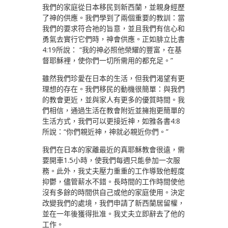
我們的家庭從日本移民到新西蘭，並親身經歷
了神的供應。我們學到了兩個重要的教訓：當
我們的要求符合祂的旨意，並且我們有信心和
勇氣去實行它們時，神會供應。正如腓立比書
4:19所說： “我的神必照他榮耀的豐富，在基
督耶穌裡，使你們一切所需用的都充足。”
雖然我們珍愛在日本的生活，但我們渴望有更
理想的存在。我們移民的動機很簡單：與我們
的教會更近，並與家人有更多的優質時間。我
們相信，通過生活在教會附近並擁抱更簡單的
生活方式，我們可以更接近神，如雅各書4:8
所說：“你們親近神，神就必親近你們。”
我們在日本的家離最近的真耶穌教會很遠，需
要開車1.5小時，使我們每週只能參加一次服
務。此外，我丈夫壓力重重的工作導致他輕度
抑鬱，儘管薪水不錯。長時間的工作時間使他
沒有多餘的時間供自己或他的家庭使用。決定
改變我們的處境，我們申請了新西蘭居留權，
並在一年後獲得批准。我丈夫立即辭去了他的
工作。