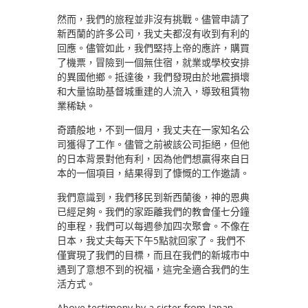
然而，我們的旅程並非沒有挑戰。儘管申請了
新西蘭的許多公司，我丈夫都沒有收到有利的
回應。儘管如此，我們堅持上帝的應許，購買
了機票，冒險到一個無住宿，就業或學校安排
的異國他鄉。抵達後，我們發現由於地震損壞
和大量協助基督城重建的人流入，導致租賃物
業稀缺。
奇蹟般地，不到一個月，我丈夫在一家知名公
司獲得了工作。儘管之前被該公司拒絕，但他
的日本背景對他有利，因為他們想贏得來自日
本的一個項目，結果得到了慷慨的工作邀請。
我們意識到，我們移民到新西蘭後，神的恩典
已經足夠。我們的家距離我們的教會僅七分鐘
的車程，我們可以每週參加四次聚會。不像在
日本，我丈夫每天下午5點就回家了。我們不
僅實現了我們的目標，而且在我們的新城市中
遇到了意想不到的祝福，這完全適合我們的生
活方式。
Above testimony by a sister from Japan