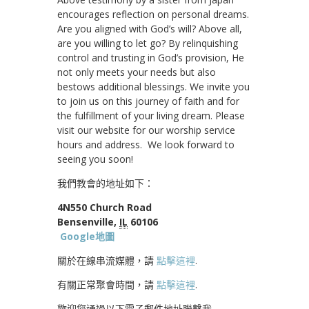
encourages reflection on personal dreams.
Are you aligned with God’s will? Above all,
are you willing to let go? By relinquishing
control and trusting in God’s provision, He
not only meets your needs but also
bestows additional blessings. We invite you
to join us on this journey of faith and for
the fulfillment of your living dream. Please
visit our website for our worship service
hours and address. We look forward to
seeing you soon!
我們教會的地址如下：
4N550 Church Road
Bensenville,
IL
60106
Google地圖
關於在線串流媒體，請
點擊這裡
.
有關正常聚會時間，請
點擊這裡
.
歡迎您通過以下電子郵件地址聯繫我