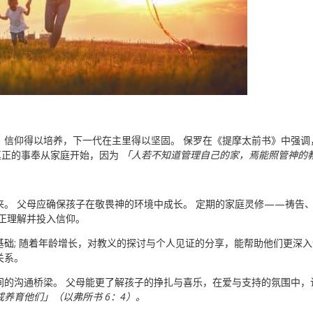
，信仰得以培养，下一代在主里得以坚固。 保罗在《提摩太前书》中强
真正的事奉从家庭开始，因为
「人若不知道管理自己的家，焉能照管神的教
来。 父母应确保孩子在敬畏神的环境中成长。 定期的家庭灵修——祷告
正理解并投入信仰。
础; 随着年龄增长，对教义的探讨与个人见证的分享，能帮助他们更深入
关系。
间的沟通桥梁。 父母能更了解孩子的挣扎与喜乐，在爱与支持的氛围中
养育他们」（以弗所书 6：4）。