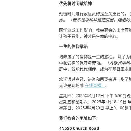
优先将时间献给神
预留时间进行家庭灵修是至关重要的。
虚。
「若不是耶和华建造房屋，建造的人
因学业或工作影响，教会聚会的出席可
让孩子看到，神才是生命的中心。
一生的信仰承诺
培养孩子的信仰是一生的旅程。 除了
中蒙受神的保守与带领。
「凡敬畏耶和华
庭中，就能代代相传，成为在基督里永
欢迎通过查经、讲道和团契来进一步了
无论是现场或
在线直播）
.
星期四：2025年4月17日 下午 6:50到晚
星期五和星期六：2025年4月18-19日 
星期日：2025年4月20日 早上9：00到
我们教会的地址如下：
4N550 Church Road