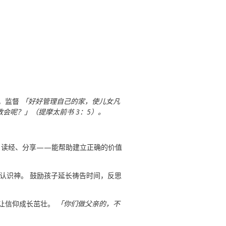
调，监督
「好好管理自己的家，使儿女凡
会呢？」（提摩太前书 3：5）。
、读经、分享——能帮助建立正确的价值
认识神。 鼓励孩子延长祷告时间，反思
，让信仰成长茁壮。
「你们做父亲的，不