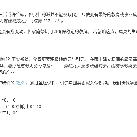
 生活或许忙碌，但灵性的滋养不能被取代。 即使拥有最好的教育或事业
就枉然劳力」（诗篇 127：1）。
能会有所变动，但家庭祭坛可以确保稳定的敬拜。 若忽略这点，属灵的生
为他们的平安祈祷，父母更要积极地教导与引导。 在家中建立稳固的属灵
、遵行祂道的人便为有福！ …… 你的儿女要像橄榄栽子，围绕你的桌子」（
恒的产业。
解我们的
教义
，通过圣经课程、讲道与团契更深入认识神。 我们也诚挚
上8：10
早上9：00到晚上8：10
下午1：00