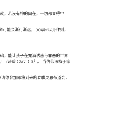
成就，若没有神的同在，一切都显得空
命可能会渐行渐远。 父母应以身作则，
基础，能让孩子在充满诱惑与罪恶的世界
诗篇 128：1-3）
。 当信仰深植于家
邀请你参加即将到来的春季灵恩布道会，