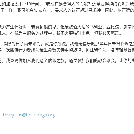
如加拉太书1:10所问： “我现在是要得人的心呢？还是要得神的心呢？
扫罗王一样，我可能会失去方向，寻求人的认可超过寻求神。因此，以正确
魅力产生怀疑时，我感到很谦卑。但我被伯大尼的马利亚、亚比该、迦南
凡人。在我为主服务的过程中，我不需要特别出色，但我必须愿意。
年幼，衰败的日子尚未来到，就是你所说，我毫无喜乐的那些年日未曾临近之
每一次服侍行为都成为我生命赞美诗中的旋律，见证我作为一名年轻基督
的。我邀请你加入我们这个信仰之旅，通过参加我们的教会聚会，让你的
：
ilovejesus@tjc-chicago.org