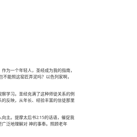
。作为一个年轻人，圣经成为我的指南，
，岂不能照这窑匠弄泥吗？以色列家啊，
观察学习。圣经充满了这种师徒关系的例
系的反映，从年长、经验丰富的信徒那里
主。提摩太后书2:15的话语，催促我
更广泛地理解对 神的事奉。照顾老年