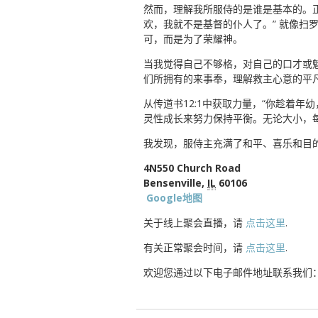
然而，理解我所服侍的是谁是基本的。正
欢，我就不是基督的仆人了。” 就像
可，而是为了荣耀神。
当我觉得自己不够格，对自己的口才或
们所拥有的来事奉，理解救主心意的平
从传道书12:1中获取力量，“你趁着
灵性成长来努力保持平衡。无论大小，
我发现，服侍主充满了和平、喜乐和目
4N550 Church Road
Bensenville,
IL
60106
Google地图
关于线上聚会直播，请
点击这里
.
有关正常聚会时间，请
点击这里
.
欢迎您通过以下电子邮件地址联系我们