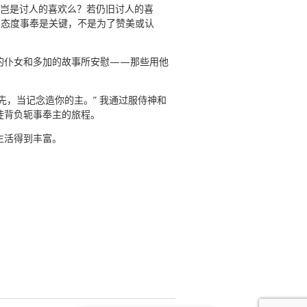
我岂是讨人的喜欢么？若仍旧讨人的喜
的态度事奉是关键，不是为了赞美或认
的仆女和多加的故事所安慰——那些用他
先，当记念造你的主。” 我通过服侍神和
徒背负轭事奉主的旅程。
生活得到丰富。