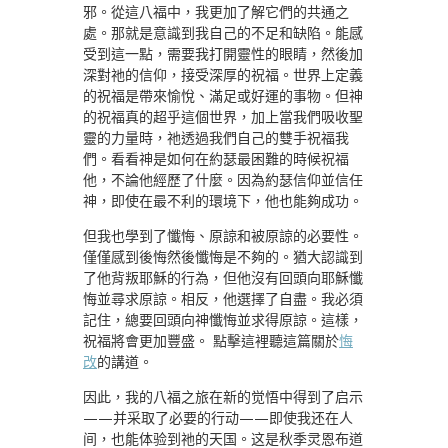
邪。從這八福中，我更加了解它們的共通之
處。那就是意識到我自己的不足和缺陷。能感
受到這一點，需要我打開靈性的眼睛，然後加
深對祂的信仰，接受深厚的祝福。世界上定義
的祝福是帶來愉悅、滿足或好運的事物。但神
的祝福真的超乎這個世界，加上當我們吸收聖
靈的力量時，祂透過我們自己的雙手祝福我
們。看看神是如何在約瑟最困難的時候祝福
他，不論他經歷了什麼。因為約瑟信仰並信任
神，即使在最不利的環境下，他也能夠成功。
但我也學到了懺悔、原諒和被原諒的必要性。
僅僅感到後悔然後懺悔是不夠的。猶大認識到
了他背叛耶穌的行為，但他沒有回頭向耶穌懺
悔並尋求原諒。相反，他選擇了自盡。我必須
記住，總要回頭向神懺悔並求得原諒。這樣，
祝福將會更加豐盛。 點擊這裡聽這篇關於
悔
改
的講道。
因此，我的八福之旅在新的觉悟中得到了启示
——并采取了必要的行动——即使我还在人
间，也能体验到祂的天国。这是秋季灵恩布道