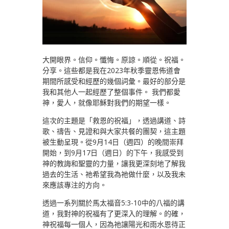
大開眼界。信仰。懺悔。原諒。順從。祝福。
分享。這些都是我在2023年秋季靈恩佈道會
期間所感受和經歷的幾個詞彙。最好的部分是
我和其他人一起經歷了整個事件。 我們都愛
神，愛人，就像耶穌對我們的期望一樣。
這次的主題是「救恩的祝福」，透過講道、詩
歌、禱告、見證和與大家共餐的團契，這主題
被生動呈現。從9月14日（週四）的晚間崇拜
開始，到9月17日（週日）的下午，我感受到
神的教誨和聖靈的力量，讓我更深刻地了解我
過去的生活、祂希望我為祂做什麼，以及我未
來應該專注的方向。
透過一系列關於馬太福音5:3-10中的八福的講
道，我對神的祝福有了更深入的理解。的確，
神祝福每一個人，因為祂讓陽光和雨水恩待正