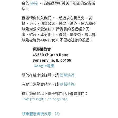
会的
链接
。 请继续聆听神关于祝福的宝贵话
语。
我邀请你加入我们，一起追求心灵贫穷、哀
恸、谦和、渴望公义、怜恸、清心、使人和睦
以及为公义受逼迫。 所得到的祝福呢？天
国、慰藉、承受地土、得饱、蒙怜怸、看见神
以及被称为神的儿女。 不要错过祂的祝福！
真耶穌教會
4N550 Church Road
Bensenville,
IL
60106
Google地圖
關於在線串流媒體，請
點擊這裡
.
有關正常聚會時間，請
點擊這裡
.
歡迎您通過以下電子郵件地址聯繫我們：
ilovejesus@tjc-chicago.org
秋季靈恩會後反思 （2）