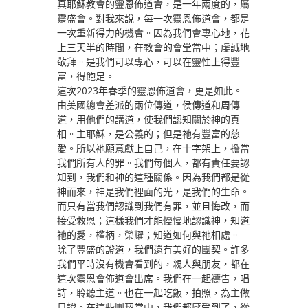
真耶穌教會的靈恩佈道會，是一年兩度的，屬
靈盛會。對我來說，每一次靈恩佈道會，都是
一次重新得力的機會。因為我們會專心地，花
上三天半的時間，在教會的會堂當中；虔誠地
敬拜。是我們可以專心，可以在靈性上得豐
富，得飽足。
這次2023年春季的靈恩佈道會，更是如此。
由美國總會差派的兩位傳道，侯傳道和周傳
道，用他們的講道，使我們認知關於神的真
相。主耶穌，是公義的；但是祂有豐富的慈
愛。所以祂願意獻上自己，在十字架上，擔當
我們所有人的罪。我們每個人，都有責任要認
知到，我們和神的這種關係。因為我們都是從
神而來，神是我們裡面的光，是我們的生命。
而只有當我們認識到我們有罪，並且悔改，而
接受救恩；這樣我們才能慢慢地認識神，知道
祂的愛，權柄，榮耀；知道如何與祂相處。
除了豐盛的證道，我們還有美好的團契。許多
我們平時沒有機會看到的，親人與朋友，都在
這次靈恩會佈道會出席。我們在一起禱告，唱
詩，聆聽主道。也在一起吃飯，拍照，為主做
見證。在這些團契當中，我們都感受到了，從