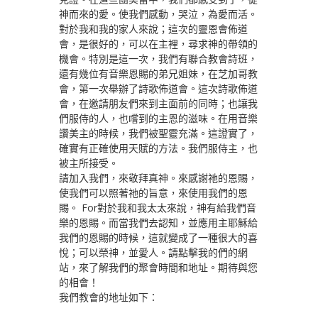
神而來的愛。使我們感動，哭泣，為愛而活。
對於我和我的家人來說；這次的靈恩會佈道
會，是很好的，可以在主裡，尋求神的帶領的
機會。特別是這一次，我們有聯合教會詩班，
還有幾位有音樂恩賜的弟兄姐妹，在芝加哥教
會，第一次舉辦了詩歌佈道會。這次詩歌佈道
會，在邀請朋友們來到主面前的同時；也讓我
們服侍的人，也嚐到的主恩的滋味。在用音樂
讚美主的時候，我們被聖靈充滿。這證實了，
確實有正確使用天賦的方法。我們服侍主，也
被主所接受。
請加入我們，來敬拜真神。來感謝祂的恩賜，
使我們可以照著祂的旨意，來使用我們的恩
賜。 For對於我和我太太來說，神有給我們音
樂的恩賜。而當我們去認知，並應用主耶穌給
我們的恩賜的時候，這就變成了一種很大的喜
悅；可以榮神，並愛人。請點擊我的們的網
站，來了解我們的聚會時間和地址。期待與您
的相會！
我們教會的地址如下：