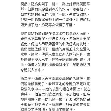
突然，奶奶尖叫了一聲。一路上她都微笑而平
靜，但當她的腳碰到冰冷的水時，她害怕了。
幫忙抬她的弟兄們也嚇了一跳，連忙安慰她。
但從一開始就握著她手的一位姊妹，用神的話
語安撫了她。奶奶再次恢復了平靜。
我們將奶奶帶到站在腰深水中的傳道人面前。
雖然水不算很深，但波浪太強，無法再往更深
處走。傳道人奉耶穌基督的名為奶奶施洗時，
我們慢慢放低椅子，但她的身體並未完全浸入
水中。通常，傳道人會幫助新人向前俯身，讓
身體完全浸入水中，但椅子讓這變得困難。因
此，傳道人請我們稍微傾斜椅子，幫助奶奶的
身體浸入水中。
第二次，傳道人再次奉耶穌基督的名施洗，我
們稍微傾斜椅子。看起來她的身體仍不足以完
全浸入水中——她的後腦勺還在水面上。就在
這時，一個溫柔的波浪湧來，不是很強，但時
機剛剛好。像一條毛毯一樣，這波浪將奶奶完
全覆蓋，她受洗了。感謝神，那天她還在會堂
裡接受了洗腳禮，並參加了聖餐禮。