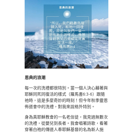
恩典的浪潮
每一次的洗禮都很特別。當一個人決心藉著與
耶穌同死同復活的樣式（羅馬書6:3-6）跟隨
祂時，這是多麼奇妙的時刻！但今年秋季靈恩
佈道會中的洗禮，對我來說格外特別。
身為真耶穌教會的一名老信徒，我見過無數次
的洗禮，從嬰兒到長者。我會唱著詩歌，看著
穿著白袍的傳道人奉耶穌基督的名為新人施