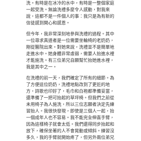
洗。有時是在冰冷的水中，有時是一整個家庭
一起受洗。無論洗禮多麼令人感動，對我來
說，這都不是一件個人的事：我只是為有新的
信徒感到開心和感恩。
但今年，我非常深刻地參與洗禮的過程。其中
一位尋求真道者是一位需要坐輪椅的老奶奶，
剛從醫院出來。對她來說，洗禮並不是簡單地
走進水中。她身體非常虛弱，需要人抬進水裡
才能施洗。有三位弟兄自願幫忙抬她進水裡，
我是其中之一。
在洗禮的前一天，我們確定了所有的細節。為
了方便這位奶奶，洗禮地點改到了更近的地
方，詩歌也印好了，毛巾和白袍都準備妥當，
還準備了一把可抬起的草坪椅。但我們之前從
未用椅子為人施洗，所以三位志願者決定先練
習抬人。我很快發現，即使是三個人一起，抬
一個成年人也不容易。我不能完全伸直手臂，
因為這樣椅子就會太低。我們還得同步抬起和
放下，確保坐著的人不會晃動或傾斜。練習沒
多久，我的手臂就開始疼了，但另外兩位弟兄