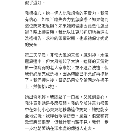
似乎還好。
我很擔心。抬一個人比我想像的更費力，我沒
有信心。如果半路失去力氣怎麼辦？如果傷到
這位奶奶怎麼辦？如果她的健康因此惡化怎麼
辦？晚上禱告時，我比以往更加迫切地為這次
洗禮禱告，求神的榮耀彰顯，也求祂保守奶奶
的安全。
第二天早晨，非常大風的天氣。感謝神，水溫
還算適中，但大風捲起了大浪。這樣的天氣對
於一位病弱的老人家來說，並不適合洗禮。但
我們必須完成洗禮，因為時間已不允許再拖延
了。我們禱告後，幫奶奶用安全帶固定在椅子
上，然後抬起她。
她出奇地輕。我既鬆了一口氣，又感到憂心。
我注意到她是多麼瘦弱。我的全部注意力都集
中在如何小心翼翼地移動這位奶奶，讓她能安
全地受洗。我睜著眼睛禱告。風聲、浪聲和詩
歌聲應該很響，但我什麼也聽不見。我們一步
一步地朝著站在深水處的傳道人走去。