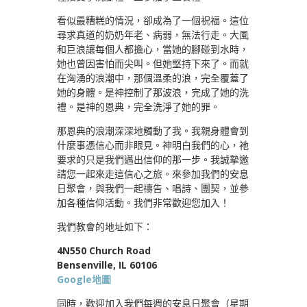
看似最糟糕的情況，卻成為了一個祝福。這位
尋求真道的奶奶年老、病弱，無法行走。大風
和巨浪讓每個人都擔心，當她的腳碰到水時，
她也曾因害怕而尖叫。但她堅持下來了。而就
在洶湧的浪潮中，那個溫柔的浪，完全覆蓋了
她的身體。是神控制了那波浪，完成了她的洗
禮。是神的恩典，完全洗淨了她的罪。
那恩典的浪潮深深地觸動了我。我親身體會到
什麼事憑信心而非眼見。神明白我們的心，祂
要求的只是我們邁出信仰的那一步。我誠摯邀
請您一起來走這信心之旅。來參加我們的安息
日聚會，與我們一起禱告、唱詩、團契，並參
加各種信仰活動。我們非常歡迎您加入！
我們教會的地址如下：
4N550 Church Road
Bensenville, IL 60106
Google地圖
同時，歡迎加入我們每週的安息日聚會（星期