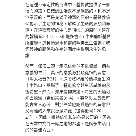
在這種不確定性的海洋中，基督教提供了一個
信心的錨。它確認生活既不是偶然的，也不是
無意義的，而是充滿了神聖的目的。基督教信
仰揭示了生活的神秘，解釋了生命的源頭和命
運。在這種理解的中心是“重生” 的原則，這在
約翰福音3:3、5、7和提多書3:5 中由耶穌基督
所描繪。這種透過水和靈的精神重生強調了我
們與神的關係和在祂的國度中得到永生的承
諾。
然而，僅僅口頭上承認信仰並不能保證一個有
意義的生活。真正的意義源於順從神的旨意
（馬太福音7:21）。這段旅程始於精神重生的
十字路口，點燃了一種能夠穿越生活試煉的永
恆希望。然而，如果信仰凋謝，希望的火焰可
能會熄滅（希伯來書3:14）。突然失去意義可
能會令人心碎，對那些曾經認識過神的旨意但
又背離的人來說更是如此（彼得後書2:20-
21）。因此，維持信仰和決心是必要的，因為
在天堂中找到一席之地的希望，是賦予生活目
的的最佳方式。