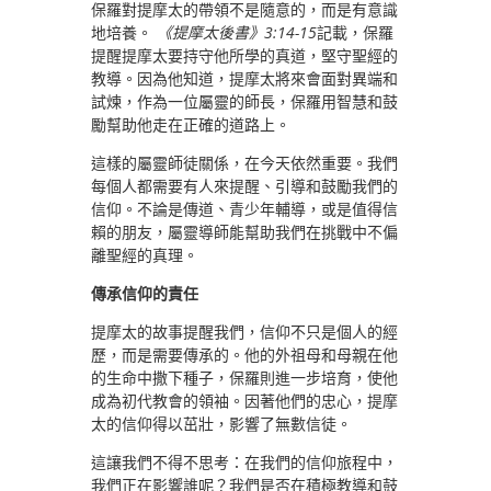
保羅對提摩太的帶領不是隨意的，而是有意識
地培養。
《提摩太後書》3:14-15
記載，保羅
提醒提摩太要持守他所學的真道，堅守聖經的
教導。因為他知道，提摩太將來會面對異端和
試煉，作為一位屬靈的師長，保羅用智慧和鼓
勵幫助他走在正確的道路上。
這樣的屬靈師徒關係，在今天依然重要。我們
每個人都需要有人來提醒、引導和鼓勵我們的
信仰。不論是傳道、青少年輔導，或是值得信
賴的朋友，屬靈導師能幫助我們在挑戰中不偏
離聖經的真理。
傳承信仰的責任
提摩太的故事提醒我們，信仰不只是個人的經
歷，而是需要傳承的。他的外祖母和母親在他
的生命中撒下種子，保羅則進一步培育，使他
成為初代教會的領袖。因著他們的忠心，提摩
太的信仰得以茁壯，影響了無數信徒。
這讓我們不得不思考：在我們的信仰旅程中，
我們正在影響誰呢？我們是否在積極教導和鼓