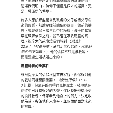
神。他親眼見證她們對耶穌基督的真誠信仰，
這讓我們明白，信仰不僅僅是個人的選擇，更
是一種屬靈的傳承。
許多人應該都能體會到敬虔的父母或祖父母帶
來的影響。無論是睡前聽聖經故事、飯前的禱
告，或是透過日常生活中的榜樣，孩子們其實
早在理解信仰之前，就已經在吸收屬靈的真
理。提摩太的故事讓我們想到
《箴言》
22:6：「教養孩童，使他走當行的道，就是到
老他也不偏離。」
他的信仰不只是被教導，
而是透過生活被活出來的。
屬靈師長的重要性
雖然提摩太的信仰根基來自家庭，但保羅對他
的栽培同樣至關重要。
《使徒行傳》16:1-
3
記載，保羅在路司得遇見提摩太，發現他在
信徒中已經有很好的名聲，這反映出他從小受
的良好教導。保羅看到他身上的潛力，決定收
他為徒，帶領他進入事奉，並預備他面對未來
的挑戰。