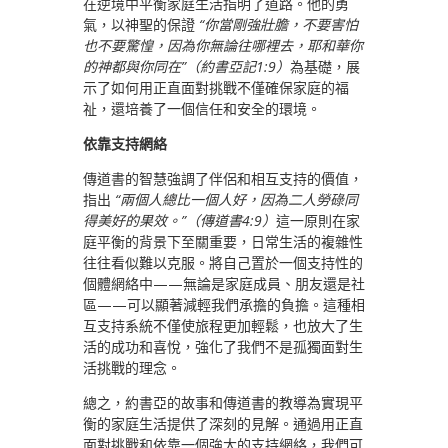
在逆境中平衡家庭生活指明了道路。他的勇
氣，以神聖的保證
“你當剛強壯膽，不要害怕
也不要驚惶，因為你無論往哪裡去，耶和華你
的神都與你同在”（約書亞記1:9）
為基礎，展
示了如何用正直面對挑戰不僅確保家庭的福
祉，還培養了一個信任和安全的環境。
依靠支持網絡
傳道書的智慧強調了伴侶和相互支持的價值，
指出
“兩個人總比一個人好，因為二人勞碌同
得美好的果效。”（傳道書4:9）
這一原則在家
庭平衡的背景下至關重要，日常生活的複雜性
往往看似難以克服。將自己置於一個支持性的
個體網絡中——無論是家庭成員、朋友還是社
區——可以顯著減輕我們承擔的負擔。這種相
互支持系統不僅使旅程更加輕鬆，也放大了生
活的成功和喜悅，強化了我們不是孤獨面對生
活挑戰的理念。
總之，約書亞的故事和傳道書的教導為實現平
衡的家庭生活提供了深刻的見解。通過用正直
面對挑戰和依靠一個強大的支持網絡，我們可