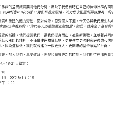
和承諾的差異威脅要將他們分開，反映了我們有時在自己的信仰社群內面
在
以弗所書4:3中的話，“用和平彼此聯絡，竭力保守聖靈所賜合而為一的
職責和重建的體力勞動，面對威脅，忍受個人不適，今天仍與我們產生共
太書6:2中看到的，“你們各人的重擔要互相擔當，如此，就完全了基督的
重建的城牆。他們提醒我們，當我們挺身而出，擁抱新挑戰，並朝著共同
團結和承諾的精神，不僅僅建造物質結構，更是建立更強的家庭聯繫和信
此，因為這樣做，我們就會建立一個更強大、更團結的基督家庭和社群。
道會。加入我們，享受敬拜、團契和屬靈更新的時刻。我們期待在那裡見
4月18-21日舉辦：
：10
早上9：00到晚上8：10
下午1：00