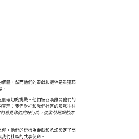
的個體，然而他們的奉獻和犧牲是重建耶
鳴。
這個確切的挑戰。他們被召喚離開他們的
的真理：我們對神和我們社區的服務往往
叫他們看見你們的好行為，便將榮耀歸給你
信仰。他們的榜樣為奉獻和承諾設定了高
與我們社區的共享使命。