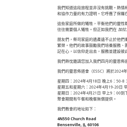
我們知道這段旅程並非沒有挑戰。熱情
和協作力量的有力證明。它呼應了保羅
這些家庭所做的犧牲，平衡他們的靈性
往往需要個人犧牲。但正如我們在
加拉
朋友們，祭司家庭的遺產遠不止於他們
繁榮。他們的故事鼓勵我們培養服務、
記在心，以信仰走出去，服務並建設彼
我們熱忱邀請您加入我們四月的靈恩佈
我們的靈恩佈道會（ESSC）將於2024年
星期四：2024年4月18日 晚上6：50-8
星期五和星期六：2024年4月19-20日 
星期日：2024年4月21日 早上9：00到
聚會期間有午餐和晚餐無償提供。
我們教會的地址如下：
4N550 Church Road
Bensenville,
IL
60106