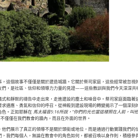
事，這個故事不僅僅是關於建造城牆。它關於祭司家庭，這些經常被忽視
友們，是社區、信仰和領導力力量的見證——這些教訓與我們今天深深共
儀式和靜默的禱告中走出來，走進建設的塵土和噪音中。祭司家庭面臨著
要求適應、勇氣和信仰的呼召。從神殿到建設現場的轉變揭示了一個深刻
角色。正如耶穌在
馬太福音5:16所說，“你們的光也當這樣照在人前，
不僅僅在我們教會的牆內，而且在外面的世界。
。他們展示了真正的領導不是關於頭銜或地位，而是通過行動實踐我們的
們，我們每個人，無論在教會中的角色如何，都被召喚以身作則，積極參