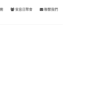
需
安息日聚會
聯繫我們