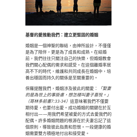
基督的愛推動我們：建立更堅固的婚姻
婚姻是一個神聖的聯結，由神所設計，不僅僅
是為了陪伴，更是為了成長和成熟。在結婚
前，我們往往只關注自己的快樂，但婚姻教會
我們關心配偶的需求和感受。在這個離婚率居
高不下的時代，維護和共同成長在婚姻中，培
養出穩固而持久的關係是至關重要的。
保羅提醒我們，婚姻涉及彼此的關愛：
「娶妻
的是為世上的事掛慮，想怎樣叫妻子喜悅。」
（哥林多前書7:33-34）
這意味著我們不僅要
期待愛，也要付出愛。成功婚姻的關鍵在於互
相付出——用我們希望被愛的方式去愛我們的
配偶。許多婚姻問題的根源在於夫妻忘記了這
個原則，導致彼此指責和怨恨。一段健康的婚
姻需要雙方積極地付出和接受愛。