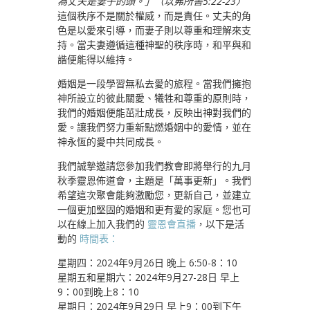
為丈夫是妻子的頭。」（以弗所書5:22-23）
這個秩序不是關於權威，而是責任。丈夫的角
色是以愛來引導，而妻子則以尊重和理解來支
持。當夫妻遵循這種神聖的秩序時，和平與和
諧便能得以維持。
婚姻是一段學習無私去愛的旅程。當我們擁抱
神所設立的彼此關愛、犧牲和尊重的原則時，
我們的婚姻便能茁壯成長，反映出神對我們的
愛。讓我們努力重新點燃婚姻中的愛情，並在
神永恆的愛中共同成長。
我們誠摯邀請您參加我們教會即將舉行的九月
秋季靈恩佈道會，主題是「萬事更新」。我們
希望這次聚會能夠激勵您，更新自己，並建立
一個更加堅固的婚姻和更有愛的家庭。您也可
以在線上加入我們的
靈恩會直播
，以下是活
動的
時間表：
星期四：2024年9月26日 晚上 6:50-8：10
星期五和星期六：2024年9月27-28日 早上
9：00到晚上8：10
星期日：2024年9月29日 早上9：00到下午