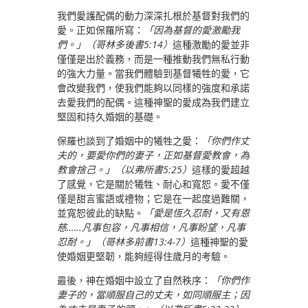
我們愛護配偶的動力深深扎根於基督對我們的
愛。正如保羅所寫：
「因為基督的愛激勵我
們。」（哥林多後書5:14）
這種激勵的愛並非
僅僅是出於義務，而是一種推動我們無私行動
的強大力量。當我們體驗到基督犧牲的愛，它
會改變我們，使我們能夠以同樣的強度和承諾
去愛我們的配偶。這種神聖的愛成為我們建立
堅固和持久婚姻的基礎。
保羅也談到了婚姻中的犧牲之愛：
「你們作丈
夫的，要愛你們的妻子，正如基督愛教會，為
教會捨己。」（以弗所書5:25）
這樣的愛超越
了感覺，它是關於犧牲、耐心和寬恕。愛不僅
僅是甜言蜜語或禮物；它是在一起度過難關，
並寬恕彼此的缺點。
「愛是恆久忍耐，又有恩
慈……凡事包容，凡事相信，凡事盼望，凡事
忍耐。」（哥林多前書13:4-7）
這種神聖的愛
使婚姻更堅韌，能夠經得住歲月的考驗。
最後，神在婚姻中設立了自然秩序：
「你們作
妻子的，當順服自己的丈夫，如同順服主；因