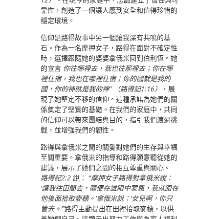
靠性，創造了一個讓人感到安全和值得珍惜的
穩定環境。
信仰是路得故事中另一個讓我深有共鳴的基
石。作為一名摩押女子，路得在面對不確定性
時，選擇跟隨她的婆婆拿俄米回到伯利恆。她
的宣言
你往哪裡去，我也往那裡去；你在哪
裡住宿，我也在哪裡住宿；你的國就是我的
國，你的神就是我的神” （路得記1:16）
，展
現了她堅定不移的信仰。這種承諾為她們的關
係奠定了堅實的基礎。在我們的家庭中，共同
的信仰可以帶來團結與目的，指引我們渡過挑
戰，並增強我們的韌性。
路得與拿俄米之間的關愛對她們的生存與幸福
至關重要。拿俄米的指導和路得願意聽從她的
建議，展示了她們之間的相互尊重與關心。
路得記2:2
說：
“摩押女子路得對拿俄米說：
‘讓我往田間去，隨便在誰眼中蒙恩，我就跟在
他後面拾取麥穗。’拿俄米說：‘女兒啊，你只
管去。’”
路得主動提出在田裡拾取麥穗，以供
養她們自己。這顯示出努力工作與為家人福利