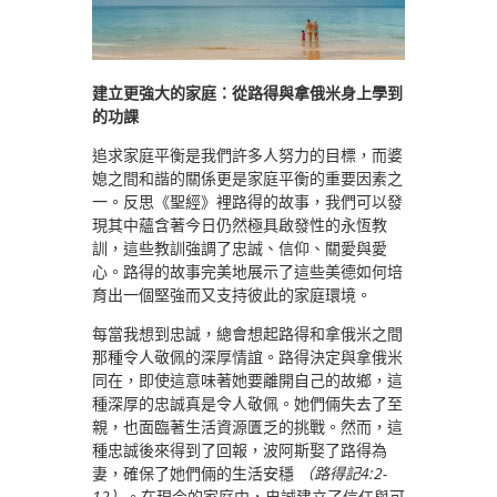
建立更強大的家庭：從路得與拿俄米身上學到
的功課
追求家庭平衡是我們許多人努力的目標，而婆
媳之間和諧的關係更是家庭平衡的重要因素之
一。反思《聖經》裡路得的故事，我們可以發
現其中蘊含著今日仍然極具啟發性的永恆教
訓，這些教訓強調了忠誠、信仰、關愛與愛
心。路得的故事完美地展示了這些美德如何培
育出一個堅強而又支持彼此的家庭環境。
每當我想到忠誠，總會想起路得和拿俄米之間
那種令人敬佩的深厚情誼。路得決定與拿俄米
同在，即使這意味著她要離開自己的故鄉，這
種深厚的忠誠真是令人敬佩。她們倆失去了至
親，也面臨著生活資源匱乏的挑戰。然而，這
種忠誠後來得到了回報，波阿斯娶了路得為
妻，確保了她們倆的生活安穩
（路得記4:2-
12）
。在現今的家庭中，忠誠建立了信任與可