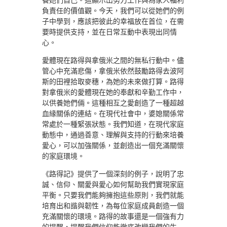
負責任的價值觀。今天，我們可以從她們的例
子中學到，應該把彼此的幸福放在首位，在需
要時提供支持，並在日常互動中表現出同情
心。
愛體現在路得與拿俄米之間的無私行動中。儘
管心中充滿悲傷，拿俄米依然鼓勵路得去波阿
斯的田裡拾取麥穗，為她的未來做打算。路得
對拿俄米的愛體現在她的奉獻和辛勤工作中，
以供養她們倆。這種相互之愛創造了一種超越
血緣關係的連結。在現代社會中，婆媳關係常
常處於一種緊張狀態。我們知道，在現代家庭
動態中，通過善意、理解與支持的行動來培養
愛心，可以加強關係，並創造出一個充滿關懷
的家庭環境。
《路得記》提供了一個深刻的例子，說明了忠
誠、信仰、關愛與愛心如何幫助我們實現家庭
平衡。只要我們能夠擁抱這些原則，我們就能
培育出和諧與韌性，為每位家庭成員創造一個
充滿關懷的環境。路得的故事還是一個強有力
的提醒，提醒我們信仰能徹底改變我們的生