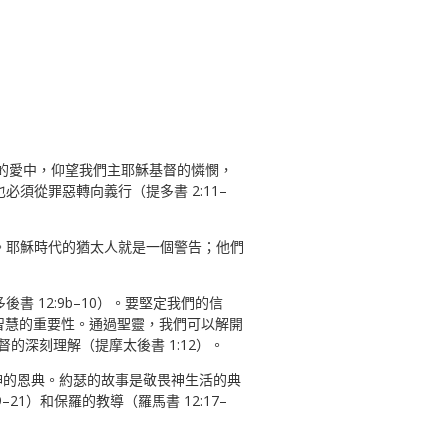
神的愛中，仰望我們主耶穌基督的憐憫，
須從罪惡轉向義行（提多書 2:11–
。耶穌時代的猶太人就是一個警告；他們
 12:9b–10）。要堅定我們的信
求智慧的重要性。通過聖靈，我們可以解開
的深刻理解（提摩太後書 1:12）。
離神的恩典。約瑟的故事是敬畏神生活的典
21）和保羅的教導（羅馬書 12:17–