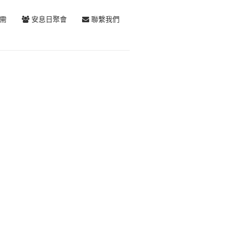
需
安息日聚會
聯繫我們