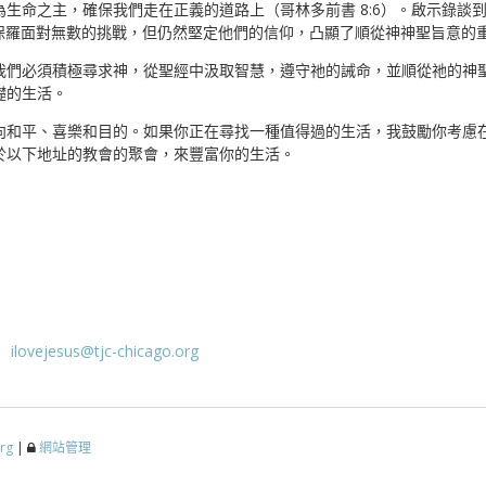
生命之主，確保我們走在正義的道路上（哥林多前書 8:6）。啟示錄談
得和保羅面對無數的挑戰，但仍然堅定他們的信仰，凸顯了順從神神聖旨意的重要
我們必須積極尋求神，從聖經中汲取智慧，遵守祂的誡命，並順從祂的神
礎的生活。
向和平、喜樂和目的。如果你正在尋找一種值得過的生活，我鼓勵你考慮
於以下地址的教會的聚會，來豐富你的生活。
：
ilovejesus@tjc-chicago.org
org
|
網站管理