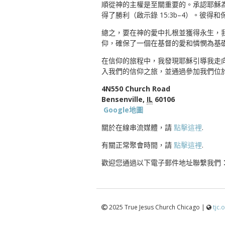
順從神的主權是至關重要的。承認耶穌為
得了勝利（啟示錄 15:3b–4）。彼
總之，要在神的愛中扎根並獲得永生，
仰，確保了一個在基督的愛和憐憫為基
在信仰的旅程中，我發現耶穌引導我走
入我們的信仰之旅，並通過參加我們位
4N550 Church Road
Bensenville,
IL
60106
Google地圖
關於在線串流媒體，請
點擊這裡
.
有關正常聚會時間，請
點擊這裡
.
歡迎您通過以下電子郵件地址聯繫我們
2025 True Jesus Church Chicago |
tjc.