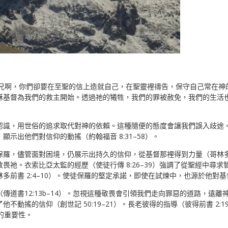
愛的弟兄啊，你們卻要在至聖的信上造就自己，在聖靈裡禱告，保守自己常在
基督為我們的救主開始。透過祂的犧牲，我們的罪被赦免，我們的生活也必
認識，用世俗的追求取代對神的依賴。這種隨便的態度會讓我們誤入歧途
示出他們對信仰的動搖（約翰福音 8:31–58）。
羅，儘管面對困境，仍展示出持久的信仰，從基督那裡得到力量（哥林多後書
畏祂。衣索比亞太監的經歷（使徒行傳 8:26–39）強調了從聖經中尋
前書 2:4–10）。使徒保羅的堅定承諾，即使在試煉中，也源於他對基督
傳道書12:13b–14）。忽視這種敬畏會引領我們走向罪惡的道路，遠
動搖的信仰（創世記 50:19–21）。長老彼得的指導（彼得前書 2:19–
的重要性。