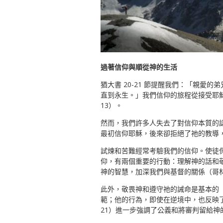
過著信仰與順從神的生活
猶大書 20-21 節提醒我們：「親
直到永生。」我們信仰的旅程從接受耶穌
13）。
然而，我們許多人失去了對信仰本質的
最初信仰耶穌，後來卻拒絕了祂的教導，顯
試煉和苦難經常考驗我們的信仰。使徒保
仰，有兩個重要的行動：理解神的話和敬
神的智慧，加深我們與基督的關係（哥林多
此外，敬畏神和遵守祂的誡命是基本的（
範；他的行為，即使在逆境中，也反映了他不
21）進一步強調了公義和將審判留給神