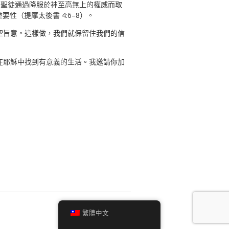
到聖徒通過降服於神至高無上的權威而取
性（提摩太後書 4:6–8）。
聖旨意。這樣做，我們就保留住我們的信
在耶穌中找到有意義的生活。我邀請你加
↑
繁體中文